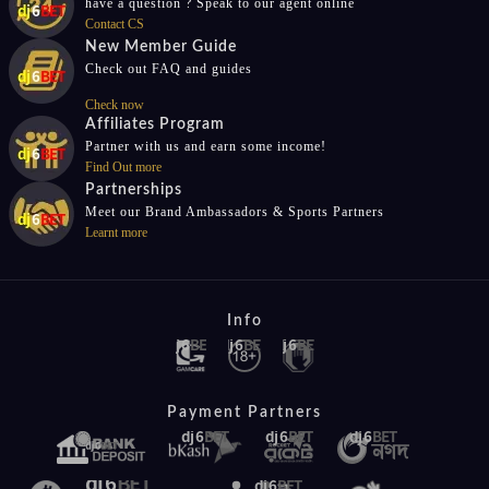
have a question ? Speak to our agent online
Contact CS
New Member Guide
Check out FAQ and guides
Check now
Affiliates Program
Partner with us and earn some income!
Find Out more
Partnerships
Meet our Brand Ambassadors & Sports Partners
Learnt more
Info
Payment Partners