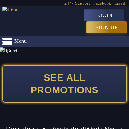
24*7 Support
Facebook
Email
LOGIN
SIGN UP
Menu
SEE ALL
PROMOTIONS