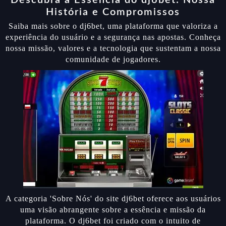
Descubra a Essência do dj6bet: Nossa
História e Compromissos
Saiba mais sobre o dj6bet, uma plataforma que valoriza a
experiência do usuário e a segurança nas apostas. Conheça
nossa missão, valores e a tecnologia que sustentam a nossa
comunidade de jogadores.
A categoria 'Sobre Nós' do site dj6bet oferece aos usuários
uma visão abrangente sobre a essência e missão da
plataforma. O dj6bet foi criado com o intuito de