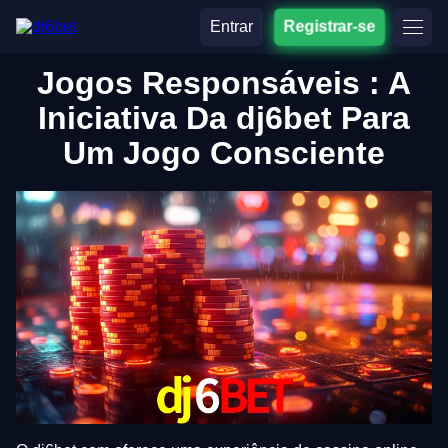
Entrar
Registrar-se
Jogos Responsáveis : A
Iniciativa Da dj6bet Para
Um Jogo Consciente