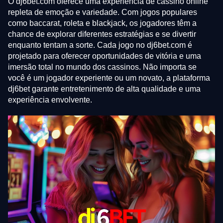
O dj6bet.com oferece uma experiência de cassino online
repleta de emoção e variedade. Com jogos populares
como baccarat, roleta e blackjack, os jogadores têm a
chance de explorar diferentes estratégias e se divertir
enquanto tentam a sorte. Cada jogo no dj6bet.com é
projetado para oferecer oportunidades de vitória e uma
imersão total no mundo dos cassinos. Não importa se
você é um jogador experiente ou um novato, a plataforma
dj6bet garante entretenimento de alta qualidade e uma
experiência envolvente.