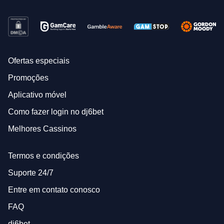
Ofertas especiais
Promoções
Aplicativo móvel
Como fazer login no dj6bet
Melhores Cassinos
Termos e condições
Suporte 24/7
Entre em contato conosco
FAQ
dj6bet