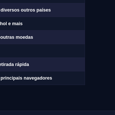
 diversos outros países
hol e mais
s outras moedas
tirada rápida
 principais navegadores