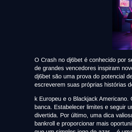
O Crash no dj6bet é conhecido por se
de grandes vencedores inspiram novos
dj6bet são uma prova do potencial d
escreverem suas próprias histórias 
k Europeu e o Blackjack Americano. O
banca. Estabelecer limites e seguir 
divertida. Por último, uma dica vali
bankroll e proporcionar mais oportun
que um simples jogo de azar – é uma