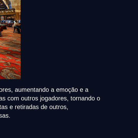
adores, aumentando a emoção e a
ias com outros jogadores, tornando o
as e retiradas de outros,
sas.