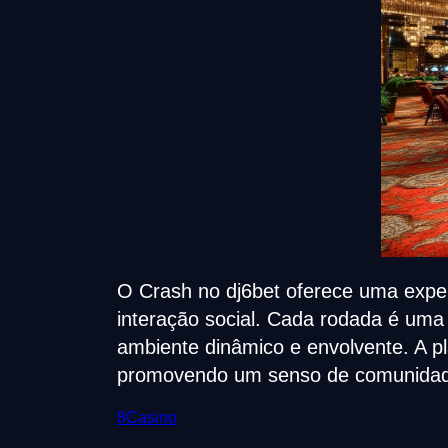
O Crash no dj6bet oferece uma expe
interação social. Cada rodada é uma
ambiente dinâmico e envolvente. A pl
promovendo um senso de comunidad
8Casino