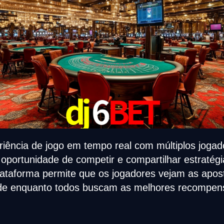
riência de jogo em tempo real com múltiplos jog
 oportunidade de competir e compartilhar estratég
ataforma permite que os jogadores vejam as apost
e enquanto todos buscam as melhores recompen