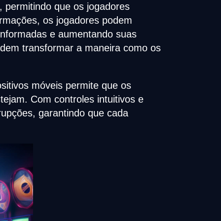
h, permitindo que os jogadores
formações, os jogadores podem
s informadas e aumentando suas
podem transformar a maneira como os
ositivos móveis permite que os
tejam. Com controles intuitivos e
rrupções, garantindo que cada