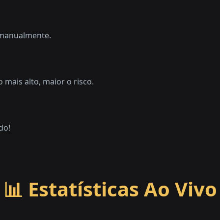
 manualmente.
 mais alto, maior o risco.
do!
📊 Estatísticas Ao Vivo