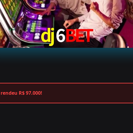
 rendeu R$ 97.000!