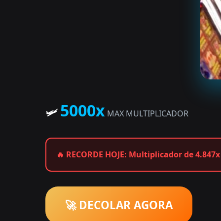
5000x
🛩️
MAX MULTIPLICADOR
🔥
RECORDE HOJE:
Multiplicador de 4.847x
🚀 DECOLAR AGORA