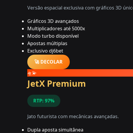
Versão espacial exclusiva com gráficos 3D únic
Gráficos 3D avançados
Multiplicadores até 5000x
Modo turbo disponível
Apostas múltiplas
Exclusivo dj6bet
🚀 DECOLAR
🛸💫
JetX Premium
RTP: 97%
Jato futurista com mecânicas avançadas.
Dupla aposta simultânea