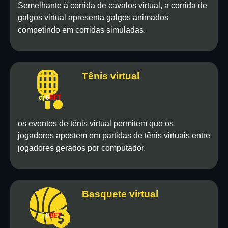
Semelhante à corrida de cavalos virtual, a corrida de
galgos virtual apresenta galgos animados
competindo em corridas simuladas.
Tênis virtual
os eventos de tênis virtual permitem que os
jogadores apostem em partidas de tênis virtuais entre
jogadores gerados por computador.
Basquete virtual