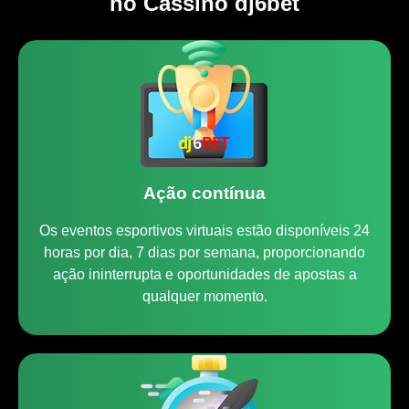
no Cassino dj6bet
Ação contínua
Os eventos esportivos virtuais estão disponíveis 24
horas por dia, 7 dias por semana, proporcionando
ação ininterrupta e oportunidades de apostas a
qualquer momento.