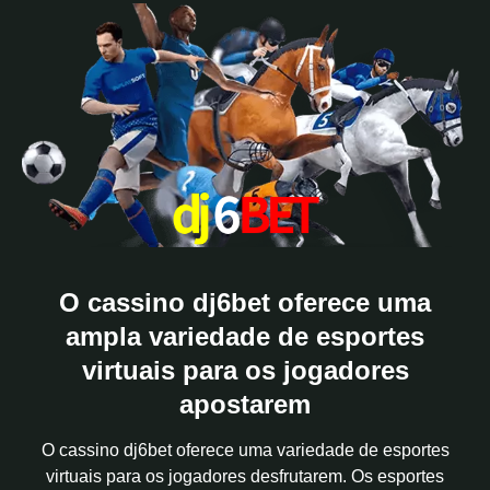
O cassino dj6bet oferece uma
ampla variedade de esportes
virtuais para os jogadores
apostarem
O cassino dj6bet oferece uma variedade de esportes
virtuais para os jogadores desfrutarem. Os esportes