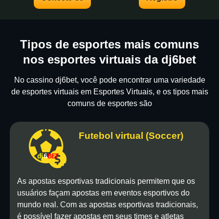
Tipos de esportes mais comuns
nos esportes virtuais da dj6bet
No cassino dj6bet, você pode encontrar uma variedade
de esportes virtuais em Esportes Virtuais, e os tipos mais
comuns de esportes são
Futebol virtual (Soccer)
As apostas esportivas tradicionais permitem que os
usuários façam apostas em eventos esportivos do
mundo real. Com as apostas esportivas tradicionais,
é possível fazer apostas em seus times e atletas