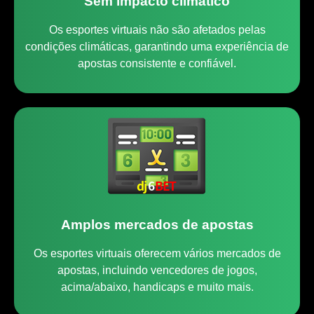
Sem impacto climático
Os esportes virtuais não são afetados pelas
condições climáticas, garantindo uma experiência de
apostas consistente e confiável.
Amplos mercados de apostas
Os esportes virtuais oferecem vários mercados de
apostas, incluindo vencedores de jogos,
acima/abaixo, handicaps e muito mais.