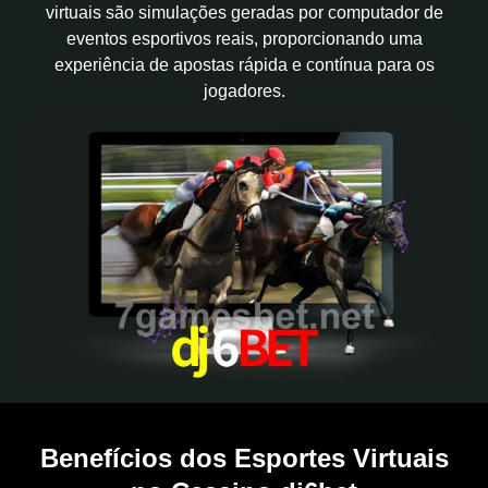
virtuais são simulações geradas por computador de
eventos esportivos reais, proporcionando uma
experiência de apostas rápida e contínua para os
jogadores.
Benefícios dos Esportes Virtuais