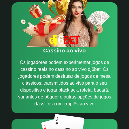
Cassino ao vivo
Os jogadores podem experimentar jogos de
cassino reais no cassino ao vivo dj6bet. Os
jogadores podem desfrutar de jogos de mesa
clássicos, transmitidos ao vivo para o seu
dispositivo e jogar blackjack, roleta, bacará,
variantes de pôquer e outras opções de jogos
clássicos com crupiês ao vivo.