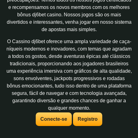
e recompensamos os novos membros com os melhores
bônus dj6bet casino. Nossos jogos são os mais
divertidos e interessantes, venha jogar em nosso sistema
de apostas mais simples.
O Cassino dj6bet oferece uma ampla variedade de caça-
níqueis modernos e inovadores, com temas que agradam
a todos os gostos, desde aventuras épicas até clássicos
tradicionais, proporcionando aos jogadores brasileiros
uma experiência imersiva com gráficos de alta qualidade,
sons envolventes, jackpots progressivos e rodadas
bônus emocionantes, tudo isso dentro de uma plataforma
segura, fácil de navegar e com tecnologia avançada,
garantindo diversão e grandes chances de ganhar a
qualquer momento.
Conecte-se
Registro