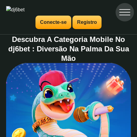
Conecte-se
Registro
Descubra A Categoria Mobile No
dj6bet : Diversão Na Palma Da Sua
Mão