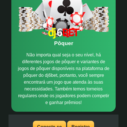
Pôquer
Não importa qual seja o seu nível, há
diferentes jogos de pôquer e variantes de
jogos de pôquer disponíveis na plataforma de
pôquer do dj6bet, portanto, você sempre
encontrará um jogo que atenda às suas
necessidades. Também temos torneios
regulares onde os jogadores podem competir
e ganhar prêmios!
Conecte-se
Registro