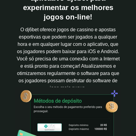
experimentar os melhores
jogos on-line!
O dj6bet oferece jogos de cassino e apostas
esportivas que podem ser jogados a qualquer
hora e em qualquer lugar com o aplicativo, que
os jogadores podem baixar para iOS e Android.
Você só precisa de uma conexão com a Internet
e está pronto para começar! Atualizaremos e
otimizaremos regularmente o software para que
os jogadores possam desfrutar do software de
jogo mais suave.