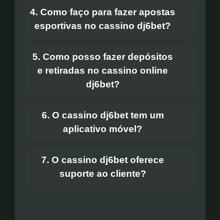
4. Como faço para fazer apostas
esportivas no cassino dj6bet?
5. Como posso fazer depósitos
e retiradas no cassino online
dj6bet?
6. O cassino dj6bet tem um
aplicativo móvel?
7. O cassino dj6bet oferece
suporte ao cliente?