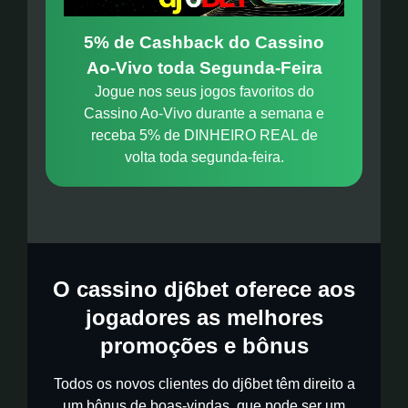
5% de Cashback do Cassino
Ao-Vivo toda Segunda-Feira
Jogue nos seus jogos favoritos do
Cassino Ao-Vivo durante a semana e
receba 5% de DINHEIRO REAL de
volta toda segunda-feira.
O cassino dj6bet oferece aos
jogadores as melhores
promoções e bônus
Todos os novos clientes do dj6bet têm direito a
um bônus de boas-vindas, que pode ser um