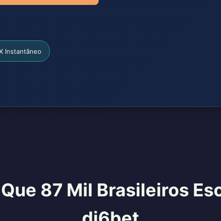
X Instantâneo
 Que 87 Mil Brasileiros E
dj6bet