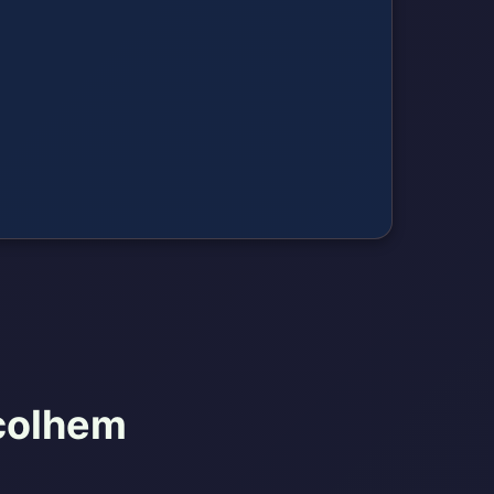
scolhem