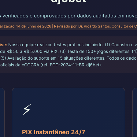
is verificados e comprovados por dados auditados em no
alização: 14 de junho de 2026 | Revisado por: Dr. Ricardo Santos, Consultor de
ise:
Nossa equipe realizou testes práticos incluindo: (1) Cadastro e 
 de R$ 50 a R$ 5.000 via PIX, (3) Teste de 150+ jogos diferentes, (
(5) Avaliação do suporte em 15 situações diferentes. Todos os dad
 oficiais da eCOGRA (ref: ECO-2024-11-BR-dj6bet).
⚡
PIX Instantâneo 24/7