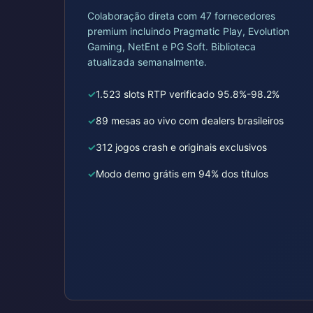
Colaboração direta com 47 fornecedores
premium incluindo Pragmatic Play, Evolution
Gaming, NetEnt e PG Soft. Biblioteca
atualizada semanalmente.
1.523 slots RTP verificado 95.8%-98.2%
89 mesas ao vivo com dealers brasileiros
312 jogos crash e originais exclusivos
Modo demo grátis em 94% dos títulos