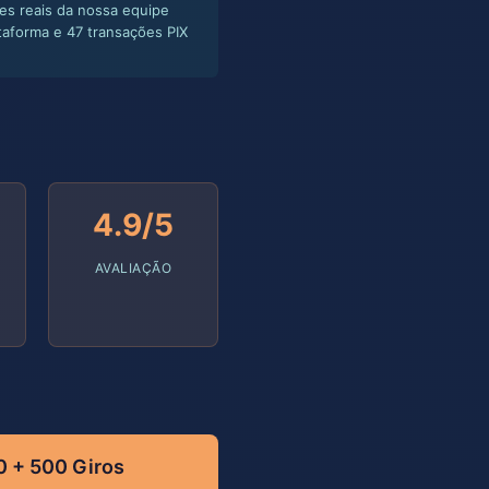
s reais da nossa equipe
taforma e 47 transações PIX
4.9/5
AVALIAÇÃO
4
0 + 500 Giros