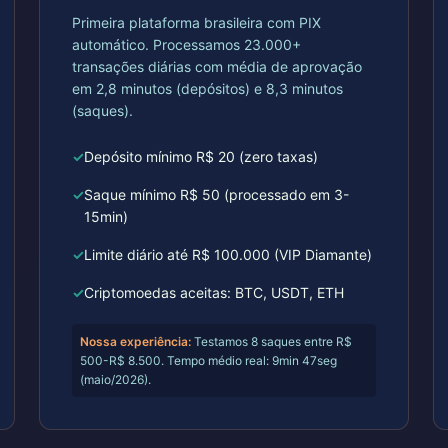
Primeira plataforma brasileira com PIX
automático. Processamos 23.000+
transações diárias com média de aprovação
em 2,8 minutos (depósitos) e 8,3 minutos
(saques).
Depósito mínimo R$ 20 (zero taxas)
Saque mínimo R$ 50 (processado em 3-
15min)
Limite diário até R$ 100.000 (VIP Diamante)
Criptomoedas aceitas: BTC, USDT, ETH
Nossa experiência:
Testamos 8 saques entre R$
500-R$ 8.500. Tempo médio real: 9min 47seg
(maio/2026).