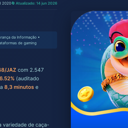
ul 2020
🔄 Atualizado: 14 jun 2026
rança da Informação •
lataformas de gaming
48/JAZ
com 2.547
96.52%
(auditado
ia
8,3 minutos
e
a variedade de caça-